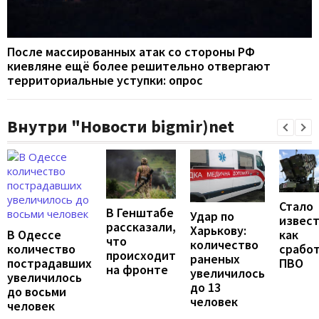
После массированных атак со стороны РФ
киевляне ещё более решительно отвергают
территориальные уступки: опрос
Внутри "Новости bigmir)net
Стало
В Генштабе
Удар по
извест
рассказали,
Харькову:
В Одессе
как
что
количество
количество
срабо
происходит
раненых
пострадавших
ПВО
на фронте
увеличилось
увеличилось
до 13
до восьми
человек
человек