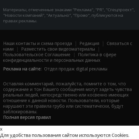
Материалы, отмеченные знаками "Реклама", "PR", "Спецпроект",
"Новости компаний", "Актуально", "Промо", публикуются на
правах рекламы.
Наши контакты и схема проезда
|
Редакция
|
Связаться с
нами
|
Разместить свои видеоматериалы
|
Пользовательское Соглашение
|
Политика в сфере
конфиденциальности и персональных данных
Реклама на сайте:
Отдел продаж digital рекламы
Оставляя комментарий, пожалуйста, помните о том, что
содержание и тон Вашего сообщения могут задеть чувства
реальных людей, непосредственно или косвенно имеющих
отношение к данной новости. Пользователи, которые
нарушают эти правила грубо или систематически, будут
заблокированы.
Полная версия правил
x
Для удобства пользования сайтом используются Cookies.