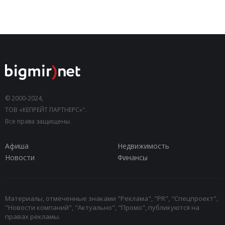
© 2000-2024,
ТОВ «КЕПРЕЙТ ПАРТНЕРС»".
Все права защищены.
Афиша
Недвижимость
Новости
Финансы
Материалы, отмеченные знаками "Реклама", "PR", "Спецпроект",
"Новости компаний", "Актуально", "Промо", публикуются на
правах рекламы.