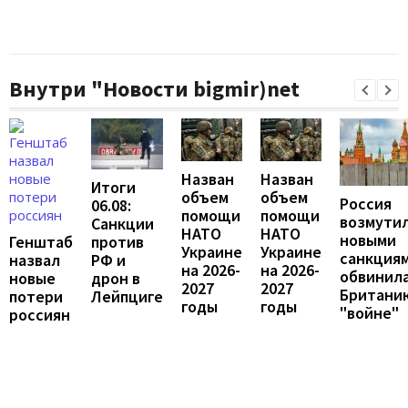
Внутри "Новости bigmir)net
Назван
Назван
Итоги
объем
объем
Россия
06.08:
помощи
помощи
возмути
Санкции
НАТО
НАТО
новыми
против
Генштаб
Украине
Украине
санкциям
РФ и
назвал
на 2026-
на 2026-
обвинил
дрон в
новые
2027
2027
Британи
Лейпциге
потери
годы
годы
"войне"
россиян