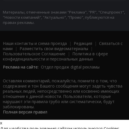
Материалы, отмеченные знаками "Реклама", "PR", "Спецпроект",
"Новости компаний", "Актуально", "Промо", публикуются на
правах рекламы.
Наши контакты и схема проезда
|
Редакция
|
Связаться с
нами
|
Разместить свои видеоматериалы
|
Пользовательское Соглашение
|
Политика в сфере
конфиденциальности и персональных данных
Реклама на сайте:
Отдел продаж digital рекламы
Оставляя комментарий, пожалуйста, помните о том, что
содержание и тон Вашего сообщения могут задеть чувства
реальных людей, непосредственно или косвенно имеющих
отношение к данной новости. Пользователи, которые
нарушают эти правила грубо или систематически, будут
заблокированы.
Полная версия правил
x
Для удобства пользования сайтом используются Cookies.