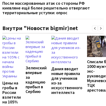
После массированных атак со стороны РФ
киевляне ещё более решительно отвергают
территориальные уступки: опрос
Внутри "Новости bigmir)net
Списали 
1000 муж
Зеленский
Дания вводит
экс-
впервые
новые правила
руководи
за
для учеников
Мукачевс
каденцию
Цены на
из-за
ТЦК
прибыл в
гробы в
искусственного
арестова
Сербию
России
интеллекта
взлетели
на 105%