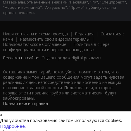
Материалы, отмеченные знаками "Реклама", "PR", "Спецпроект",
"Новости компаний", "Актуально", "Промо", публикуются на
правах рекламы.
Наши контакты и схема проезда
|
Редакция
|
Связаться с
нами
|
Разместить свои видеоматериалы
|
Пользовательское Соглашение
|
Политика в сфере
конфиденциальности и персональных данных
Реклама на сайте:
Отдел продаж digital рекламы
Оставляя комментарий, пожалуйста, помните о том, что
содержание и тон Вашего сообщения могут задеть чувства
реальных людей, непосредственно или косвенно имеющих
отношение к данной новости. Пользователи, которые
нарушают эти правила грубо или систематически, будут
заблокированы.
Полная версия правил
x
Для удобства пользования сайтом используются Cookies.
Подробнее...