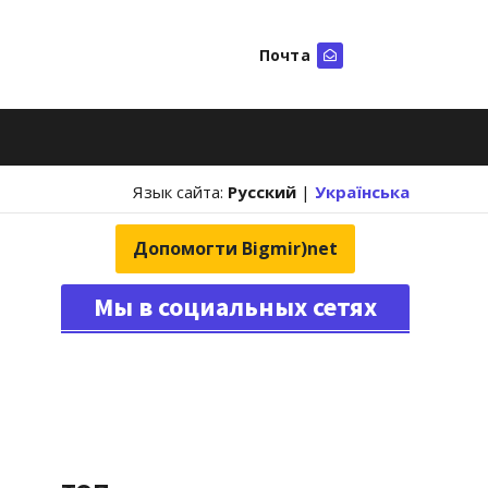
Почта
Искать
Язык сайта:
Русский
|
Українська
Допомогти Bigmir)net
Мы в социальных сетях