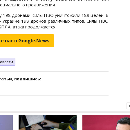
социального продвижения.
 198 дронами: силы ПВО уничтожили 189 целей. В
по Украине 198 дронов различных типов. Силы ПВО
БПЛА, атака продолжается.
е нас в Google.News
овости
татьи, подпишись: