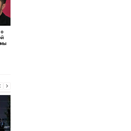
 о
Сикорский призвал
Сикорский призвал
ой
сбивать ракеты РФ над
сбивать ракеты РФ 
емы
Украиной
Украиной