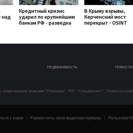
л
Кредитный кризис
В Крыму взрывы,
 над
ударил по крупнейшим
Керченский мост
банкам РФ - разведка
перекрыт - OSINT
Недвижимость
Новости
 отмеченные знаками "Реклама", "PR", "Спецпроект", "Новости комп
ться с нами
|
Разместить свои видеоматериалы
|
Пользовате