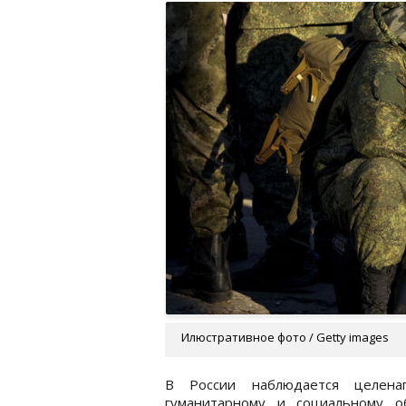
Илюстративное фото / Getty images
В России наблюдается целенап
гуманитарному и социальному о