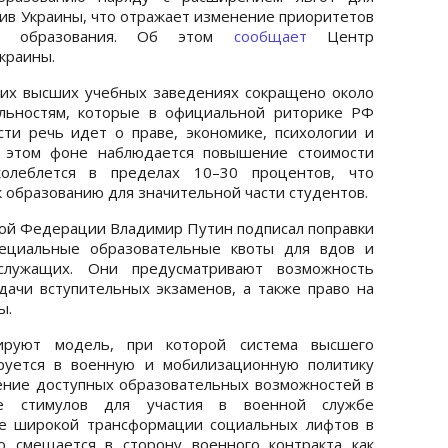
тив Украины, что отражает изменение приоритетов
го образования. Об этом
сообщает
Центр
краины.
их высших учебных заведениях сокращено около
альностям, которые в официальной риторике РФ
ти речь идет о праве, экономике, психологии и
 этом фоне наблюдается повышение стоимости
олеблется в пределах 10–30 процентов, что
 образованию для значительной части студентов.
ой Федерации Владимир Путин подписал поправки
пециальные образовательные квоты для вдов и
служащих. Они предусматривают возможность
дачи вступительных экзаменов, а также право на
ы.
ируют модель, при которой система высшего
руется в военную и мобилизационную политику
ение доступных образовательных возможностей в
ие стимулов для участия в военной службе
ее широкой трансформации социальных лифтов в
о смещается в сторону военного контракта как