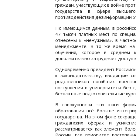
граждан, участвующих в войне про
государства в сфере высше
противодействия дезинформации У
По имеющимся данным, в российск
47 тысяч платных мест по специ
отнесены к «ненужным», в частнос
менеджменте. В то же время на
обучения, которое в среднем к
дополнительно затрудняет доступ к
Одновременно президент Российск
к законодательству, вводящие с
родственников погибших военно
поступления в университеты без с
бесплатные подготовительные курс
В совокупности эти шаги форм
образования всё больше интегри
государства. На этом фоне сокращ
гражданских сферах и усилен
рассматривается как элемент бол
России, где приоритет постепенн