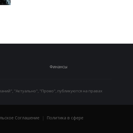
Трамп резко ответил на
Украина поставила
публикацию о
Путина перед дилем
конфликте с Хегсетом
- СМИ
Финансы
аний", "Актуально", "Промо", публикуются на правах
льское Соглашение
|
Политика в сфере