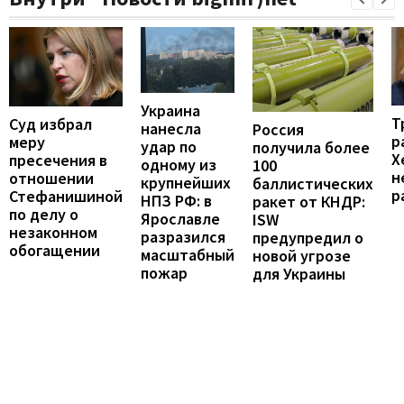
Украина
Т
Суд избрал
нанесла
Россия
р
меру
удар по
получила более
Х
пресечения в
одному из
100
н
отношении
крупнейших
баллистических
р
Стефанишиной
НПЗ РФ: в
ракет от КНДР:
по делу о
Ярославле
ISW
незаконном
разразился
предупредил о
обогащении
масштабный
новой угрозе
пожар
для Украины