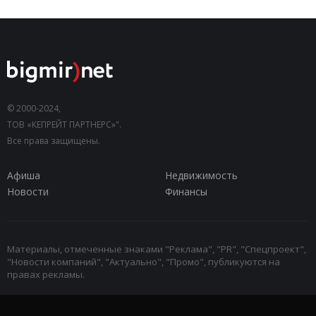
© 2000-2024,
ТОВ «КЕПРЕЙТ ПАРТНЕРС»".
Все права защищены.
Афиша
Недвижимость
Новости
Финансы
Материалы, отмеченные знаками "Реклама", "PR", "Спецпроект",
"Новости компаний", "Актуально", "Промо", публикуются на
правах рекламы.