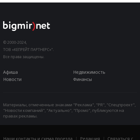
© 2000-2024,
ТОВ «КЕПРЕЙТ ПАРТНЕРС»".
Все права защищены.
Афиша
Недвижимость
Новости
Финансы
Материалы, отмеченные знаками "Реклама", "PR", "Спецпроект",
"Новости компаний", "Актуально", "Промо", публикуются на
правах рекламы.
Наши контакты и схема проезда
|
Редакция
|
Связаться с