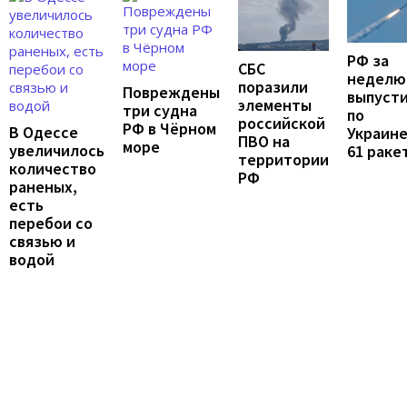
РФ за
СБС
неделю
поразили
Повреждены
выпуст
элементы
три судна
по
российской
РФ в Чёрном
В Одессе
Украин
ПВО на
море
увеличилось
61 раке
территории
количество
РФ
раненых,
есть
перебои со
связью и
водой