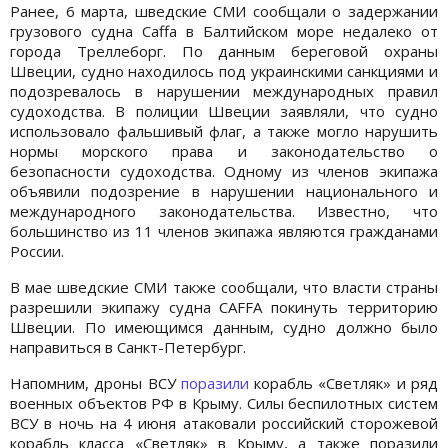
Ранее, 6 марта, шведские СМИ сообщали о задержании
грузового судна Caffa в Балтийском море недалеко от
города Треллеборг. По данным береговой охраны
Швеции, судно находилось под украинскими санкциями и
подозревалось в нарушении международных правил
судоходства. В полиции Швеции заявляли, что судно
использовало фальшивый флаг, а также могло нарушить
нормы морского права и законодательство о
безопасности судоходства. Одному из членов экипажа
объявили подозрение в нарушении национального и
международного законодательства. Известно, что
большинство из 11 членов экипажа являются гражданами
России.
В мае шведские СМИ также сообщали, что власти страны
разрешили экипажу судна CAFFA покинуть территорию
Швеции. По имеющимся данным, судно должно было
направиться в Санкт-Петербург.
Напомним, дроны ВСУ
поразили
корабль «Светляк» и ряд
военных объектов РФ в Крыму. Силы беспилотных систем
ВСУ в ночь на 4 июня атаковали российский сторожевой
корабль класса «Светляк» в Крыму, а также поразили