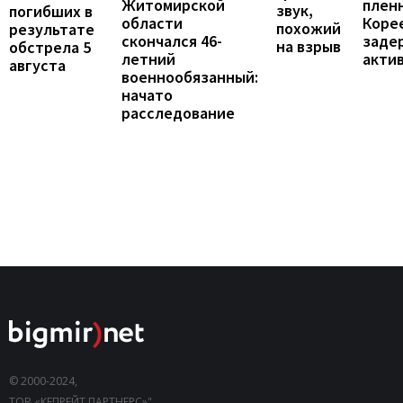
Житомирской
пленн
звук,
погибших в
области
Коре
похожий
результате
скончался 46-
заде
на взрыв
обстрела 5
летний
акти
августа
военнообязанный:
начато
расследование
© 2000-2024,
ТОВ «КЕПРЕЙТ ПАРТНЕРС»".