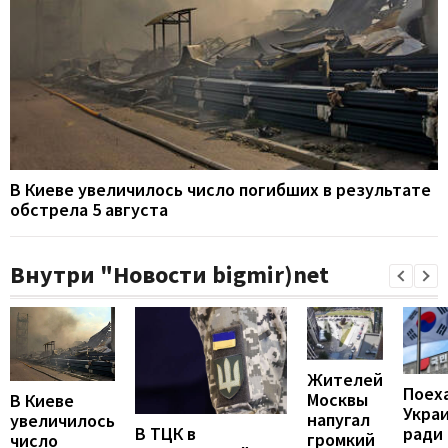
В Киеве увеличилось число погибших в результате
обстрела 5 августа
Внутри "Новости bigmir)net
Жителей
Поех
Москвы
В Киеве
Укра
напугал
увеличилось
В ТЦК в
ради
громкий
число