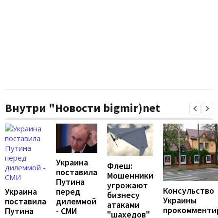
Внутри "Новости bigmir)net
Украина
Флеш:
поставила
Мошенники
Путина
угрожают
Консульство
перед
Украина
бизнесу
Украины
дилеммой
поставила
атаками
прокомменти
- СМИ
Путина
"шахедов"