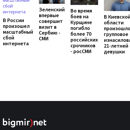
Зеленский
Во время
впервые
боев на
В Киевско
В России
совершит
Курщине
области
произошел
визит в
погибло
произошл
масштабный
Сербию -
более 70
групповое
сбой
СМИ
российских
изнасилов
интернета
срочников
21-летней
- росСМИ
девушки