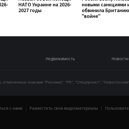
026-
НАТО Украине на 2026-
новыми санкциями 
2027 годы
обвинила Британию
"войне"
Недвижимость
Новости
 отмеченные знаками "Реклама", "PR", "Спецпроект", "Новости комп
ться с нами
|
Разместить свои видеоматериалы
|
Пользовате