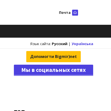
Почта
Искать
Язык сайта:
Русский
|
Українська
Допомогти Bigmir)net
Мы в социальных сетях