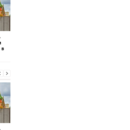
ь
Сикорский призвал
Сикорский призвал
и
сбивать ракеты РФ над
сбивать ракеты РФ 
 в
Украиной
Украиной
ь
Сикорский призвал
Сикорский призвал