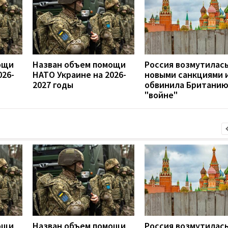
ощи
Назван объем помощи
Россия возмутилас
026-
НАТО Украине на 2026-
новыми санкциями 
2027 годы
обвинила Британию
"войне"
ощи
Назван объем помощи
Россия возмутилас