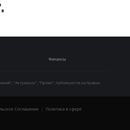
и
сбивать ракеты РФ над
сбивать ракеты РФ 
 в
Украиной
Украиной
Финансы
аний", "Актуально", "Промо", публикуются на правах
льское Соглашение
|
Политика в сфере