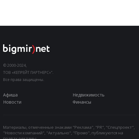
© 2000-2024,
ТОВ «КЕПРЕЙТ ПАРТНЕРС»".
Все права защищены.
Афиша
Недвижимость
Новости
Финансы
Материалы, отмеченные знаками "Реклама", "PR", "Спецпроект",
"Новости компаний", "Актуально", "Промо", публикуются на
правах рекламы.