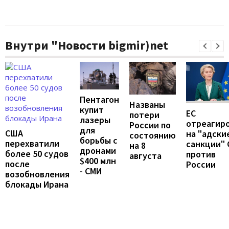
Внутри "Новости bigmir)net
Пентагон
Названы
купит
ЕС
потери
лазеры
отреагир
России по
для
США
на "адски
состоянию
борьбы с
перехватили
санкции"
на 8
дронами
более 50 судов
против
августа
$400 млн
после
России
- СМИ
возобновления
блокады Ирана