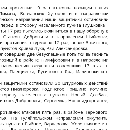
и противник 10 раз атаковал позиции наших
Лимана, Вовчанских Хуторов и в направлении
пянском направлении наши защитники остановили
вперед в сторону населенного пункта Глушковка.
ты 17 раз пытались вклиниться в нашу оборону в
, Ставков, Дибровы и в направлении Шийковки,
и противник штурмовал 12 раз, возле Закитного,
пунктов Кривая Лука, Рай-Александровка.
г совершил две безуспешные попытки вытеснить
позиций в районе Никифоровки и в направлении
 направлении оккупанты совершили 17 атак, в
лья, Плещиевки, Русинового Яра, Иллиновки и в
 защитники остановили 30 штурмовых действий
ктов Никаноровка, Родинское, Гришино, Котлине,
сторону населённых пунктов Новый Донбасс,
ицкое, Доброполье, Сергеевка, Новопидгороднее,
ротивник атаковал пять раз, в районе Тернового,
ья. На Гуляйпольском направлении оккупанты
ых пунктов Рыбное, Варваровка, Железничное и в
ья, Воздвижёвка, Цветкового, Староукраинки,