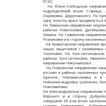
РСЗО.
На Южно-Слободском направлени
подразделений возле Старицы, 
Охримовки, Двуречанского. На Ку
одну попытку врага продвинуться 
На Лиманском направлении оккупан
районах Новоселовки, Дробишево
Лимана. На Славянском направлени
Резниковки и в сторону населенных 
На Краматорском направлении вра
наших защитников с занимаемых 
Тихоновки. На Константиновском
районах Константиновки, Иванопо
направлении Николаиполья.
На Покровском направлении наши
россиян в районах населенных пун
Удачное, Новомиколаевка и в 
Новоалександровка, Шевченко, Бел
Новопавловка.
На Александровском направлении п
Вороного и в сторону Добропол
совершили 38 атак возле населенн
сторону Новоселовки, Добропол