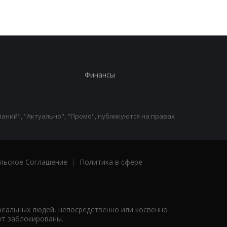
Финансы
аний", "Актуально", "Промо", публикуются на правах
льское Соглашение
|
Политика в сфере
реальных людей, непосредственно или косвенно
ут заблокированы.