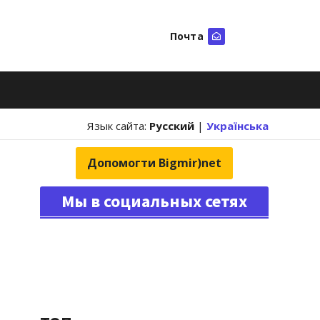
Почта
Искать
Язык сайта:
Русский
|
Українська
Допомогти Bigmir)net
Мы в социальных сетях