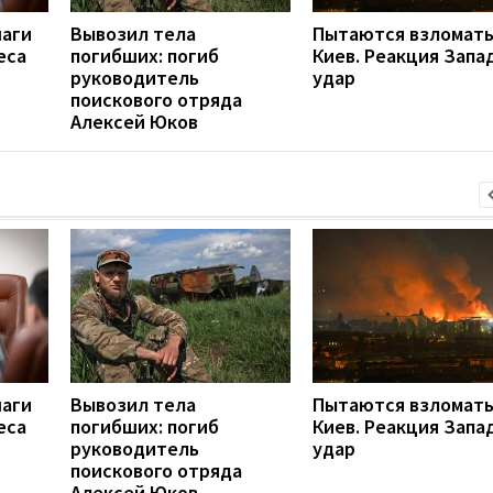
шаги
Вывозил тела
Пытаются взломат
еса
погибших: погиб
Киев. Реакция Запа
руководитель
удар
поискового отряда
Алексей Юков
шаги
Вывозил тела
Пытаются взломат
еса
погибших: погиб
Киев. Реакция Запа
руководитель
удар
поискового отряда
Алексей Юков