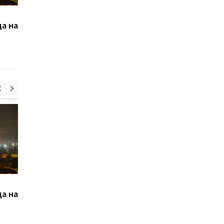
ь
Российские хакеры
Киев о решении Шве
да на
шпионят через Wi-Fi в
по судну: Это
отелях - Microsoft
прецедент
ь
Российские хакеры
Киев о решении Шве
да на
шпионят через Wi-Fi в
по судну: Это
отелях - Microsoft
прецедент