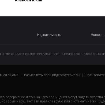
Недвижимость
Новости
 отмеченные знаками "Реклама", "PR", "Спецпроект", "Новости комп
ться с нами
|
Разместить свои видеоматериалы
|
Пользовате
что содержание и тон Вашего сообщения могут задеть чувства 
 которые нарушают эти правила грубо или систематически, буд