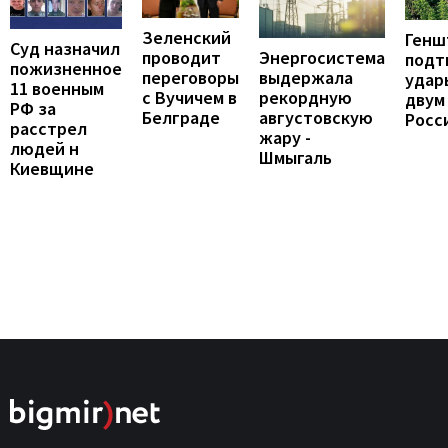
Зеленский
Генш
Суд назначил
проводит
Энергосистема
подт
пожизненное
переговоры
выдержала
удар
11 военным
с Вучичем в
рекордную
двум
РФ за
Белграде
августовскую
Росс
расстрел
жару -
людей н
Шмыгаль
Киевщине