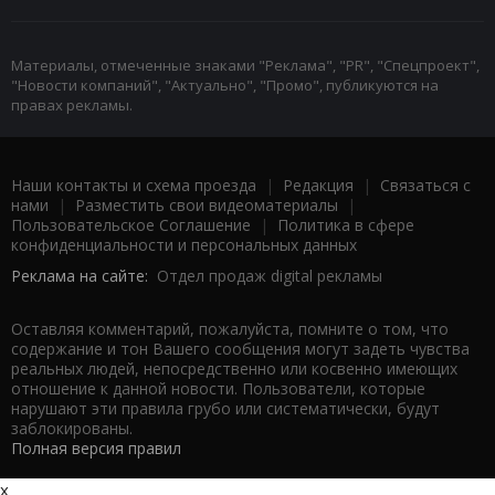
Материалы, отмеченные знаками "Реклама", "PR", "Спецпроект",
"Новости компаний", "Актуально", "Промо", публикуются на
правах рекламы.
Наши контакты и схема проезда
|
Редакция
|
Связаться с
нами
|
Разместить свои видеоматериалы
|
Пользовательское Соглашение
|
Политика в сфере
конфиденциальности и персональных данных
Реклама на сайте:
Отдел продаж digital рекламы
Оставляя комментарий, пожалуйста, помните о том, что
содержание и тон Вашего сообщения могут задеть чувства
реальных людей, непосредственно или косвенно имеющих
отношение к данной новости. Пользователи, которые
нарушают эти правила грубо или систематически, будут
заблокированы.
Полная версия правил
x