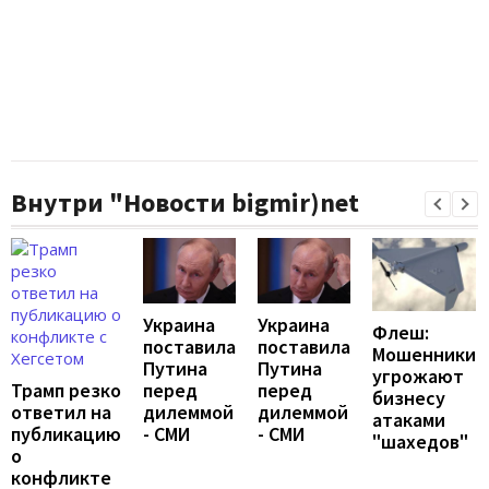
Внутри "Новости bigmir)net
Украина
Украина
Флеш:
поставила
поставила
Мошенники
Путина
Путина
угрожают
перед
перед
Трамп резко
бизнесу
дилеммой
дилеммой
ответил на
атаками
- СМИ
- СМИ
публикацию
"шахедов"
о
конфликте