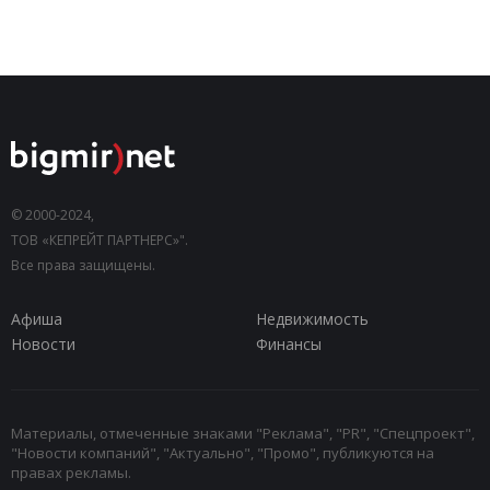
© 2000-2024,
ТОВ «КЕПРЕЙТ ПАРТНЕРС»".
Все права защищены.
Афиша
Недвижимость
Новости
Финансы
Материалы, отмеченные знаками "Реклама", "PR", "Спецпроект",
"Новости компаний", "Актуально", "Промо", публикуются на
правах рекламы.