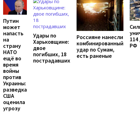
Путин
Сил
может
уни
напасть
Удары по
Россияне нанесли
114
на
Харьковщине:
комбинированный
РФ
страну
двое
удар по Сумам,
НАТО
погибших, 18
есть раненые
ещё во
пострадавших
время
войны
против
Украины:
разведка
США
оценила
угрозу