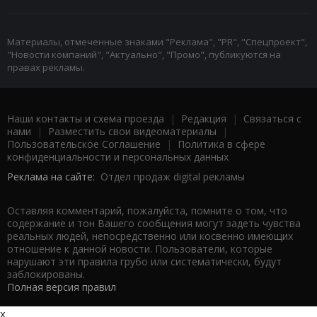
Материалы, отмеченные знаками "Реклама", "PR", "Спецпроект",
"Новости компаний", "Актуально", "Промо", публикуются на
правах рекламы.
Наши контакты и схема проезда
|
Редакция
|
Связаться с
нами
|
Разместить свои видеоматериалы
|
Пользовательское Соглашение
|
Политика в сфере
конфиденциальности и персональных данных
Реклама на сайте:
Отдел продаж digital рекламы
Оставляя комментарий, пожалуйста, помните о том, что
содержание и тон Вашего сообщения могут задеть чувства
реальных людей, непосредственно или косвенно имеющих
отношение к данной новости. Пользователи, которые
нарушают эти правила грубо или систематически, будут
заблокированы.
Полная версия правил
x