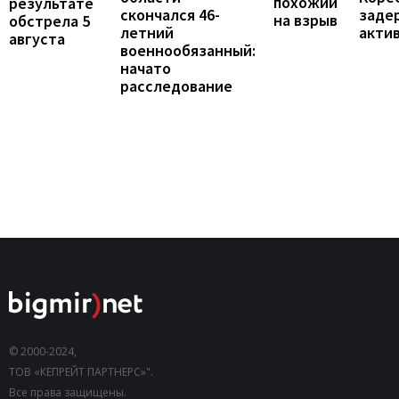
похожий
результате
скончался 46-
заде
на взрыв
обстрела 5
летний
акти
августа
военнообязанный:
начато
расследование
© 2000-2024,
ТОВ «КЕПРЕЙТ ПАРТНЕРС»".
Все права защищены.