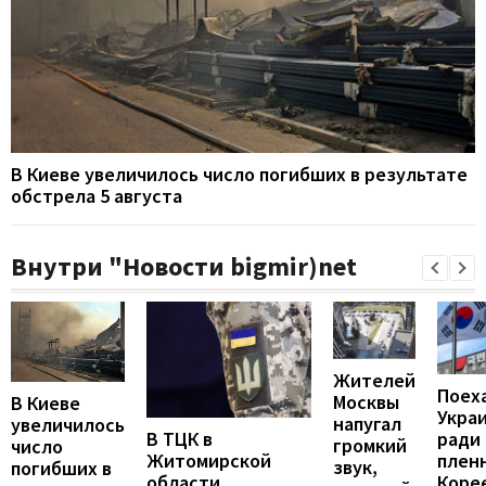
В Киеве увеличилось число погибших в результате
обстрела 5 августа
Внутри "Новости bigmir)net
Жителей
Поех
Москвы
В Киеве
Укра
напугал
увеличилось
В ТЦК в
ради
громкий
число
Житомирской
пленн
звук,
погибших в
области
Коре