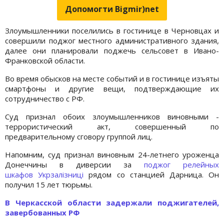
Допомогти Bigmir)net
Злоумышленники поселились в гостинице в Черновцах и
совершили поджог местного административного здания,
далее они планировали поджечь сельсовет в Ивано-
Франковской области.
Во время обысков на месте событий и в гостинице изъяты
смартфоны и другие вещи, подтверждающие их
сотрудничество с РФ.
Суд признал обоих злоумышленников виновными -
террористический акт, совершенный по
предварительному сговору группой лиц.
Напомним, суд признал виновным 24-летнего уроженца
Донеччины в диверсии за
поджог релейных
шкафов Укрзалізниці
рядом со станцией Дарница. Он
получил 15 лет тюрьмы.
В Черкасской области задержали поджигателей,
завербованных РФ