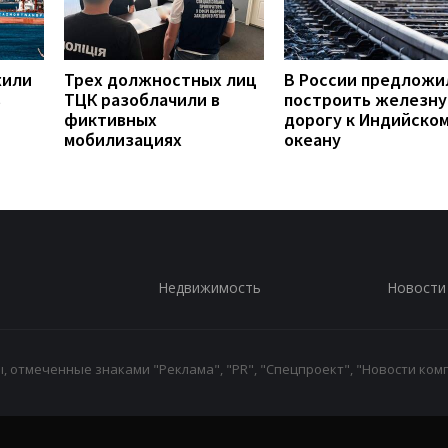
жили
Трех должностных лиц
В России предложи
в
ТЦК разоблачили в
построить железн
фиктивных
дорогу к Индийско
мобилизациях
океану
Недвижимость
Новости
 отмеченные знаками "Реклама", "PR", "Спецпроект", "Новости комп