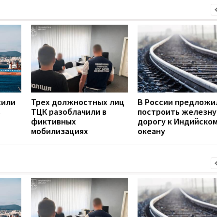
жили
Трех должностных лиц
В России предложи
в
ТЦК разоблачили в
построить железн
фиктивных
дорогу к Индийско
мобилизациях
океану