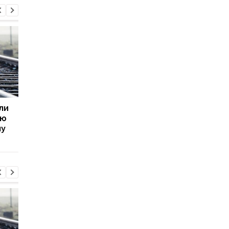
ли
Пик кризиса в
В МИД РФ отвергли
ую
отношениях с Польшей
возможность
му
уже пройден - посол
завершения войны
Украины