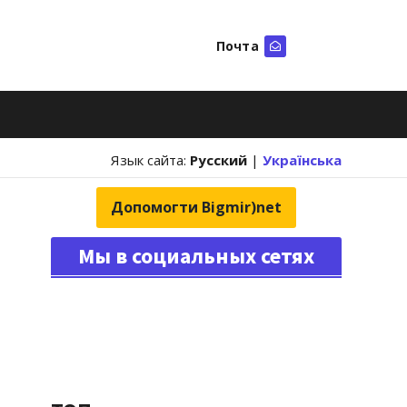
Почта
Искать
Язык сайта:
Русский
|
Українська
Допомогти Bigmir)net
Мы в социальных сетях