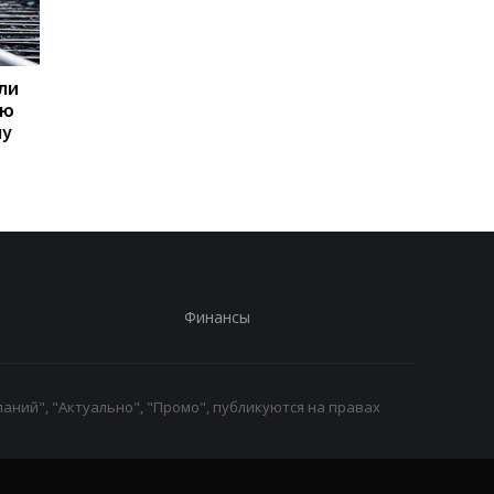
ли
Пик кризиса в
В МИД РФ отвергли
ую
отношениях с Польшей
возможность
му
уже пройден - посол
завершения войны
Украины
Финансы
аний", "Актуально", "Промо", публикуются на правах