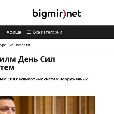
о
Афиша
Все категории
орошие новости
дилм День Сил
стем
нем Сил беспилотных систем Вооруженных