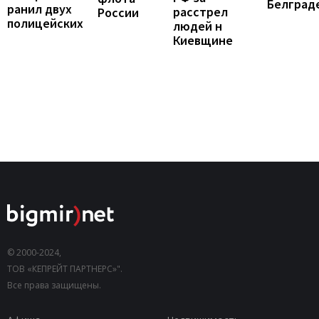
Белград
ранил двух
расстрел
России
полицейских
людей н
Киевщине
© 2000-2024,
ТОВ «КЕПРЕЙТ ПАРТНЕРС»".
Все права защищены.