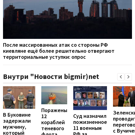
После массированных атак со стороны РФ
киевляне ещё более решительно отвергают
территориальные уступки: опрос
Внутри "Новости bigmir)net
Поражены
Зеленск
В Буковине
Суд назначил
12
проводи
задержали
пожизненное
кораблей
перегов
мужчину,
11 военным
теневого
с Вучиче
который
РФ за
флота