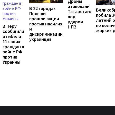
Дроны
атаковали
В 22 городах
Великоб
Татарстан:
Польши
побила 3
под
прошли акции
летний 
ударом
против насилия
по колич
В Перу
НПЗ
и
жарких 
сообщили
дискриминации
о гибели
украинцев
11 своих
граждан в
войне РФ
против
Украины