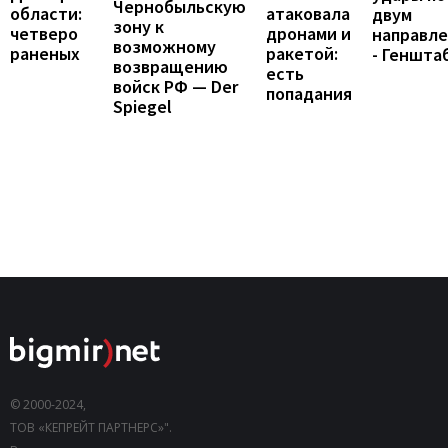
Чернобыльскую
области:
атаковала
двум
зону к
четверо
дронами и
направл
возможному
раненых
ракетой:
- Геншта
возвращению
есть
войск РФ — Der
попадания
Spiegel
© 2000-2024,
ТОВ «КЕПРЕЙТ ПАРТНЕРС»".