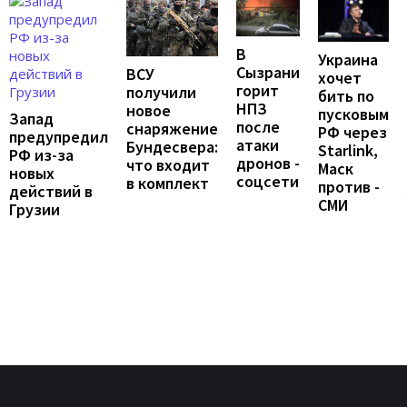
В
Украина
Сызрани
ВСУ
хочет
горит
получили
бить по
НПЗ
новое
пусковым
Запад
после
снаряжение
РФ через
предупредил
атаки
Бундесвера:
Starlink,
РФ из-за
дронов -
что входит
Маск
новых
соцсети
в комплект
против -
действий в
СМИ
Грузии