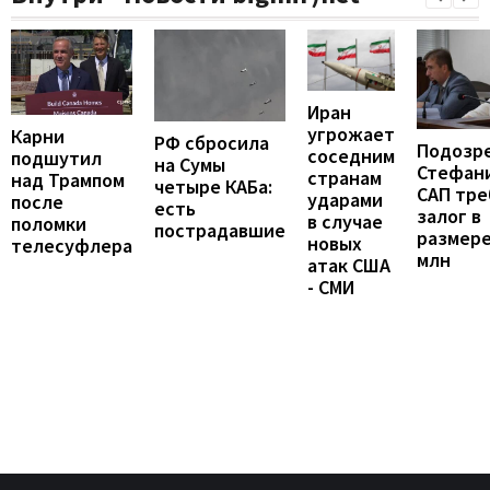
Иран
угрожает
Карни
РФ сбросила
Подозр
соседним
подшутил
на Сумы
Стефан
странам
над Трампом
четыре КАБа:
САП тре
ударами
после
есть
залог в
в случае
поломки
пострадавшие
размере
новых
телесуфлера
млн
атак США
- СМИ