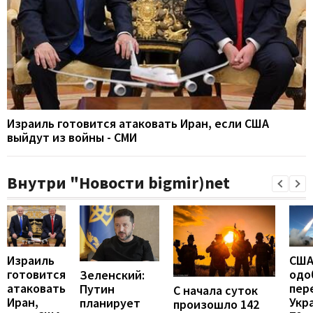
Израиль готовится атаковать Иран, если США
выйдут из войны - СМИ
Внутри "Новости bigmir)net
Израиль
СШ
готовится
одо
Зеленский:
атаковать
пер
Путин
С начала суток
Иран,
Укр
планирует
произошло 142