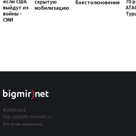
если США
70 
скрытую
боестолкновения
выйдут из
ATA
мобилизацию
войны -
Тур
СМИ
© 2000-2024,
ТОВ «КЕПРЕЙТ ПАРТНЕРС»".
Все права защищены.