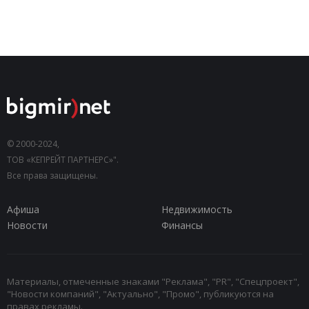
© 2000-2024,
ТОВ «КЕПРЕЙТ ПАРТНЕРС»".
Все права защищены.
Афиша
Недвижимость
Новости
Финансы
Материалы, отмеченные знаками "Реклама", "PR", "Спецпроект",
"Новости компаний", "Актуально", "Промо", публикуются на
правах рекламы.