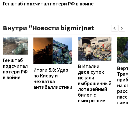
Генштаб подсчитал потери РФ в войне
Внутри "Новости bigmir)net
Генштаб
подсчитал
В Италии
Вер
Итоги 5.8: Удар
потери РФ
двое суток
Тра
по Киеву и
в войне
искали
при
нехватка
выброшенный
на о
антибаллистики
лотерейный
расс
билет с
пас
выигрышем
сам