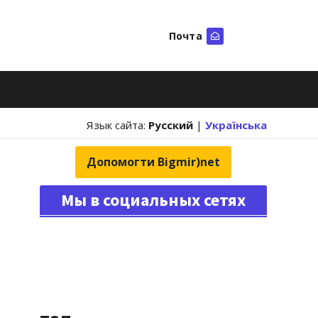
Почта
Искать
Язык сайта:
Русский
|
Українська
Допомогти Bigmir)net
Мы в социальных сетях