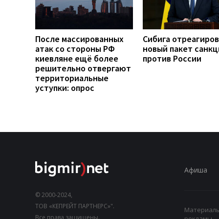
После массированных
Сибига отреагиров
атак со стороны РФ
новый пакет санкц
киевляне ещё более
против России
решительно отвергают
территориальные
уступки: опрос
Афиша
© 2000-2024,
ТОВ «КЕПРЕЙТ ПАРТНЕРС»".
Материалы,
Все права защищены.
рекламы.