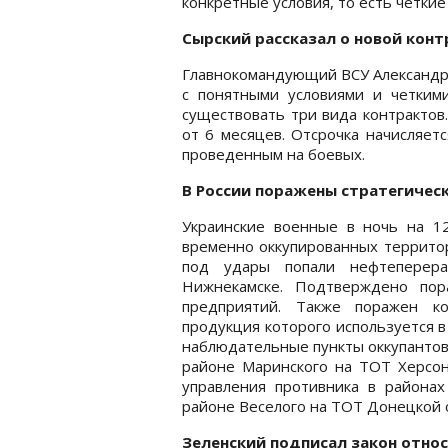
конкретные условия, то есть четкие
Сырский рассказал о новой конт
Главнокомандующий ВСУ Александр
с понятными условиями и четким
существовать три вида контрактов
от 6 месяцев. Отсрочка начисляет
проведенным на боевых.
В России поражены стратегичес
Украинские военные в ночь на 
временно оккупированных территор
под удары попали нефтепере
Нижнекамске. Подтверждено по
предприятий. Также поражен ко
продукция которого используется 
наблюдательные пункты оккупантов 
районе Маринского на ТОТ Херсон
управления противника в районах
районе Веселого на ТОТ Донецкой 
Зеленский подписал закон относ