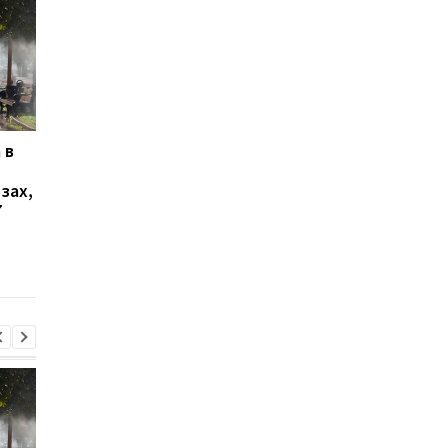
 в
В Ялте раздались
Украинцы высказали
выстрелы и вспыхнул
о продолжительнос
зах,
пожар: оккупационные
войны - опрос
7
власти объявили об
эвакуации