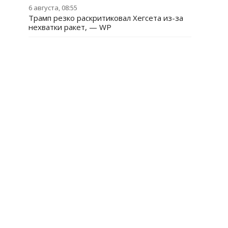
6 августа, 08:55
Трамп резко раскритиковал Хегсета из-за
нехватки ракет, — WP