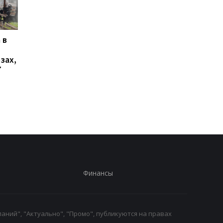
 в
В Ялте раздались
Украинцы высказали
выстрелы и вспыхнул
о продолжительнос
зах,
пожар: оккупационные
войны - опрос
7
власти объявили об
эвакуации
Финансы
аний", "Актуально", "Промо", публикуются на правах