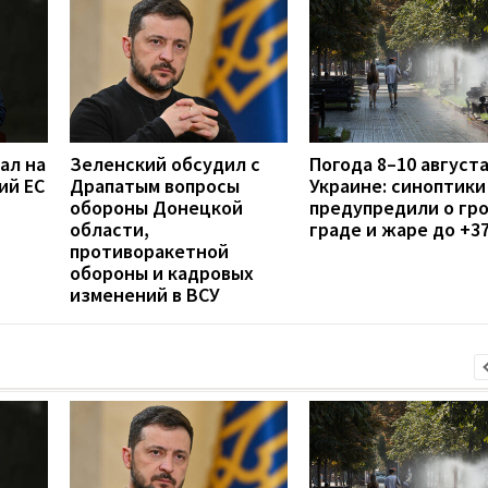
ал на
Зеленский обсудил с
Погода 8–10 августа
ий ЕС
Драпатым вопросы
Украине: синоптики
обороны Донецкой
предупредили о гро
области,
граде и жаре до +3
противоракетной
обороны и кадровых
изменений в ВСУ