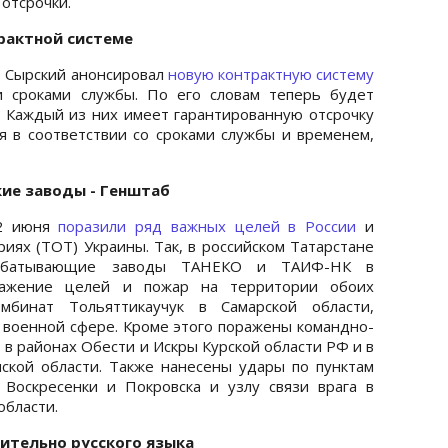
 отсрочки.
рактной системе
 Сырский анонсировал
новую контрактную систему
и сроками службы. По его словам теперь будет
. Каждый из них имеет гарантированную отсрочку
ся в соответствии со сроками службы и временем,
кие заводы - Генштаб
12 июня
поразили ряд важных целей в России
и
иях (ТОТ) Украины. Так, в российском Татарстане
рабатывающие заводы ТАНЕКО и ТАИФ-НК в
ражение целей и пожар на территории обоих
мбинат Тольяттикаучук в Самарской области,
в военной сфере. Кроме этого поражены командно-
в районах Обести и Искры Курской области РФ и в
ской области. Также нанесены удары по пунктам
 Воскресенки и Покровска и узлу связи врага в
области.
ительно русского языка