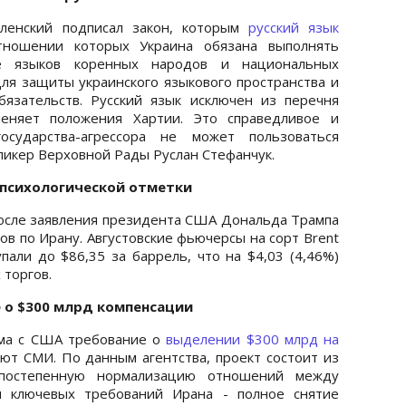
ленский подписал закон, которым
русский язык
ношении которых Украина обязана выполнять
е языков коренных народов и национальных
ля защиты украинского языкового пространства и
язательств. Русский язык исключен из перечня
меняет положения Хартии. Это справедливое и
сударства-агрессора не может пользоваться
пикер Верховной Рады Руслан Стефанчук.
 психологической отметки
осле заявления президента США Дональда Трампа
ов по Ирану. Августовские фьючерсы на сорт Brent
пали до $86,35 за баррель, что на $4,03 (4,46%)
 торгов.
 о $300 млрд компенсации
ума с США требование о
выделении $300 млрд на
ют СМИ. По данным агентства, проект состоит из
 постепенную нормализацию отношений между
и ключевых требований Ирана - полное снятие