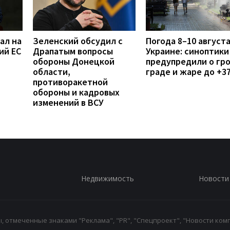
ал на
Зеленский обсудил с
Погода 8–10 августа
ий ЕС
Драпатым вопросы
Украине: синоптики
обороны Донецкой
предупредили о гро
области,
граде и жаре до +3
противоракетной
обороны и кадровых
изменений в ВСУ
Недвижимость
Новости
 отмеченные знаками "Реклама", "PR", "Спецпроект", "Новости комп