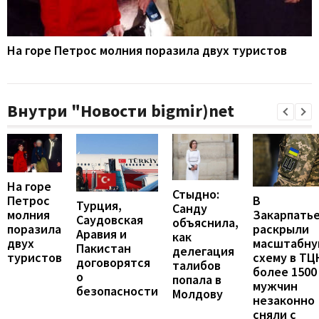
На горе Петрос молния поразила двух туристов
Внутри "Новости bigmir)net
На горе
Стыдно:
В
Петрос
Турция,
Санду
Закарпать
молния
Саудовская
объяснила,
раскрыли
поразила
Аравия и
как
масштабн
двух
Пакистан
делегация
схему в ТЦ
туристов
договорятся
талибов
более 1500
о
попала в
мужчин
безопасности
Молдову
незаконно
сняли с