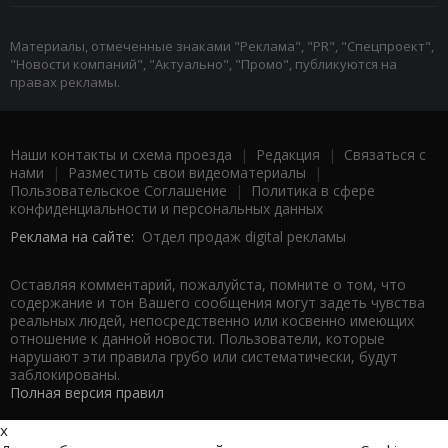
Материалы, отмеченные знаками "Реклама", "PR", "Спецпроект",
"Новости компаний", "Актуально", "Промо", публикуются на
правах рекламы.
Наши контакты и схема проезда
|
Редакция
|
Связаться с
нами
|
Разместить свои видеоматериалы
|
Пользовательское Соглашение
|
Политика в сфере
конфиденциальности и персональных данных
Реклама на сайте:
Отдел продаж digital рекламы
Оставляя комментарий, пожалуйста, помните о том, что
содержание и тон Вашего сообщения могут задеть чувства
реальных людей, непосредственно или косвенно имеющих
отношение к данной новости. Пользователи, которые
нарушают эти правила грубо или систематически, будут
заблокированы.
Полная версия правил
x