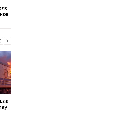
Россияне нанесли удар
Летела баллистика 
оле
дроном по локомотиву
"шахеды": как
ков
поезда Сумы-Киев
сработала ПВО
удар
Летела баллистика и
Стало известно, в к
иву
"шахеды": как
области больше все
сработала ПВО
жалуются на ТЦК