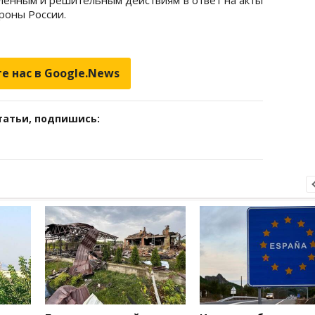
ороны России.
е нас в Google.News
татьи, подпишись: