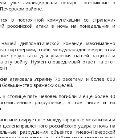
атели уже ликвидировали пожары, возникшие в
 Печерском районе.
тся в постоянной коммуникации со странами-
ий российской атаки в ночь на понедельник и
нашей дипломатической команде максимально
кты с партнерами, чтобы международные меры этой
ные результаты для усиления нашей защиты и
а эту войну. Нужен справедливый ответ на этот
дент
сия атаковала Украину 70 ракетами и более 600
 большинство вражеских целей.
. В столице пять человек погибли и еще более 30
огочисленные разрушения, в том числе и на
.
очно инициирует все международные механизмы и
целенаправленного российского удара в ночь на
тельные разрушения объектов Киево-Печерской
дленным и решительным действиям в ответ на акты