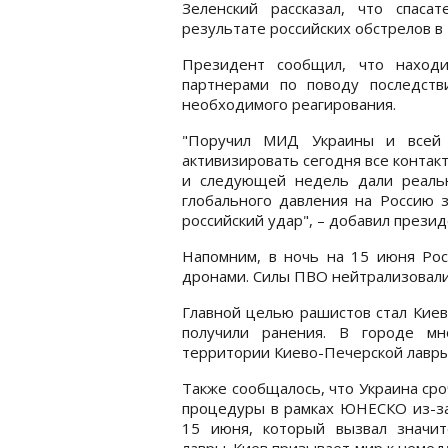
Зеленский рассказал, что спас
результате российских обстрелов в
Президент сообщил, что находи
партнерами по поводу последств
необходимого реагирования.
"Поручил МИД Украины и всей 
активизировать сегодня все конта
и следующей недель дали реаль
глобального давления на Россию з
российский удар", – добавил прези
Напомним, в ночь на 15 июня Рос
дронами. Силы ПВО нейтрализовали
Главной целью рашистов стал Киев
получили ранения. В городе мн
территории Киево-Печерской лавры
Также сообщалось, что Украина ср
процедуры в рамках ЮНЕСКО из-за 
15 июня, который вызвал значи
лавры. Киев призывает мир к неме