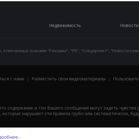
Недвижимость
Новости
 отмеченные знаками "Реклама", "PR", "Спецпроект", "Новости комп
ться с нами
|
Разместить свои видеоматериалы
|
Пользовате
что содержание и тон Вашего сообщения могут задеть чувства 
 которые нарушают эти правила грубо или систематически, буд
робнее...