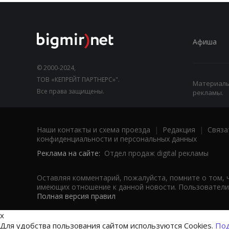
Афиша
© 2000-2024,
ТОВ «КЕПРЕЙТ ПАРТНЕРС»".
Материалы,
Все права защищены.
рекламы.
Наши контакты и схема проезда
|
Редакция
|
Связа
конфиденциальности и персональных данных
Реклама на сайте:
Отдел продаж digital рекламы
Оставляя комментарий, пожалуйста, помните о том, 
имеющих отношение к данной новости. Пользователи,
Полная версия правил
x
Для удобства пользования сайтом используются Cookies.
Под