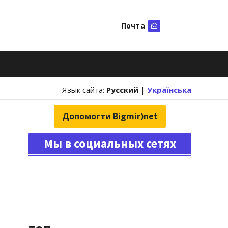
Почта
Искать
Язык сайта:
Русский
|
Українська
Допомогти Bigmir)net
Мы в социальных сетях