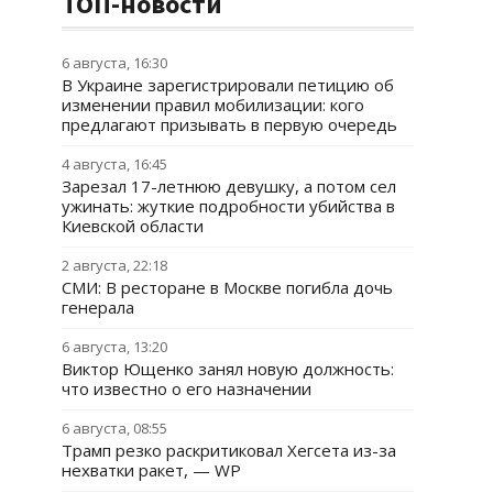
ТОП-новости
6 августа, 16:30
В Украине зарегистрировали петицию об
изменении правил мобилизации: кого
предлагают призывать в первую очередь
4 августа, 16:45
Зарезал 17-летнюю девушку, а потом сел
ужинать: жуткие подробности убийства в
Киевской области
2 августа, 22:18
СМИ: В ресторане в Москве погибла дочь
генерала
6 августа, 13:20
Виктор Ющенко занял новую должность:
что известно о его назначении
6 августа, 08:55
Трамп резко раскритиковал Хегсета из-за
нехватки ракет, — WP