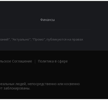
Финансы
аний", "Актуально", "Промо", публикуются на правах
льское Соглашение
|
Политика в сфере
реальных людей, непосредственно или косвенно
ут заблокированы.