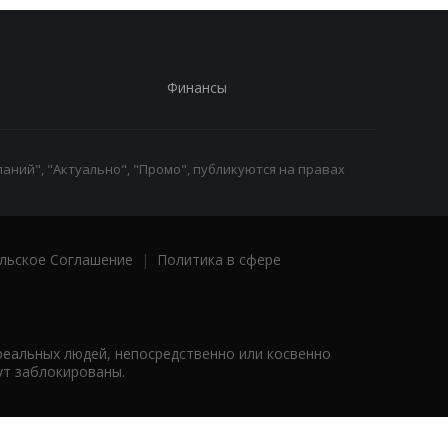
Финансы
аний", "Актуально", "Промо", публикуются на правах
льское Соглашение
|
Политика в сфере
реальных людей, непосредственно или косвенно
ут заблокированы.