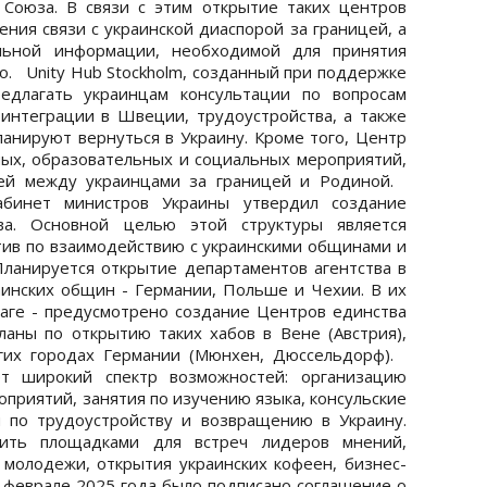
Союза. В связи с этим открытие таких центров
ния связи с украинской диаспорой за границей, а
альной информации, необходимой для принятия
. Unity Hub Stockholm, созданный при поддержке
едлагать украинцам консультации по вопросам
интеграции в Швеции, трудоустройства, а также
ланируют вернуться в Украину. Кроме того, Центр
ных, образовательных и социальных мероприятий,
зей между украинцами за границей и Родиной.
абинет министров Украины утвердил создание
тва. Основной целью этой структуры является
ив по взаимодействию с украинскими общинами и
Планируется открытие департаментов агентства в
инских общин - Германии, Польше и Чехии. В их
аге - предусмотрено создание Центров единства
планы по открытию таких хабов в Вене (Австрия),
угих городах Германии (Мюнхен, Дюссельдорф).
ет широкий спектр возможностей: организацию
приятий, занятия по изучению языка, консульские
и по трудоустройству и возвращению в Украину.
ить площадками для встреч лидеров мнений,
молодежи, открытия украинских кофеен, бизнес-
в феврале 2025 года было подписано соглашение о