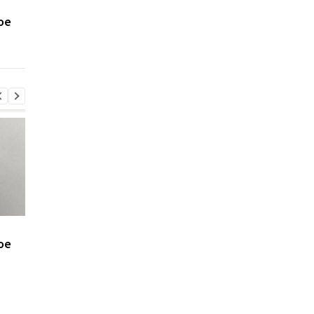
Минобороны получит
Присвоение средств
ое
налоговые данные
ПриватБанка: дело
мужчин
Коломойского
направлено в суд
Минобороны получит
Присвоение средств
ое
налоговые данные
ПриватБанка: дело
мужчин
Коломойского
направлено в суд