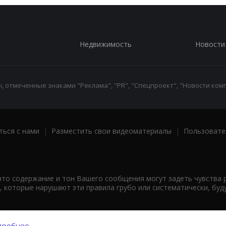
Недвижимость
Новости
 отмеченные знаками "Реклама", "PR", "Спецпроект", "Новости комп
ться с нами
|
Разместить свои видеоматериалы
|
Пользовате
что содержание и тон Вашего сообщения могут задеть чувства 
 которые нарушают эти правила грубо или систематически, буд
робнее...