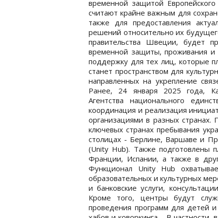
временной защитой Европейского 
считают крайне важным для сохране
также для предоставления акту
решений относительно их будущего
правительства Швеции, будет пр
временной защиты, проживания и 
поддержку для тех лиц, которые п
станет пространством для культур
направленных на укрепление свя
Ранее, 24 января 2025 года, К
Агентства национального единс
координация и реализация инициат
организациями в разных странах. 
ключевых странах пребывания укра
столицах - Берлине, Варшаве и Пр
(Unity Hub). Также подготовлены 
Франции, Испании, а также в др
Функционал Unity Hub охватыва
образовательных и культурных меро
и банковские услуги, консультаци
Кроме того, центры будут служ
проведения программ для детей и 
хабов и коворкинга. В частности, 