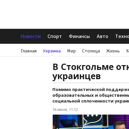
Новости
Спорт
Финансы
Авто
Техн
Главная
Украина
Мир
Столица
Жизнь
Х
В Стокгольме от
украинцев
Помимо практической поддержк
образовательных и общественны
социальной сплоченности украин
16 июня, 11:12