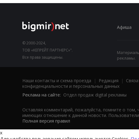
Афиша
© 2000-2024,
ТОВ «КЕПРЕЙТ ПАРТНЕРС»".
Материалы,
Все права защищены.
рекламы.
Наши контакты и схема проезда
|
Редакция
|
Связа
конфиденциальности и персональных данных
Реклама на сайте:
Отдел продаж digital рекламы
Оставляя комментарий, пожалуйста, помните о том, 
имеющих отношение к данной новости. Пользователи,
Полная версия правил
x
Для удобства пользования сайтом используются Cookies.
Под