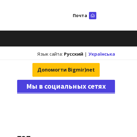
Почта
Искать
Язык сайта:
Русский
|
Українська
Допомогти Bigmir)net
Мы в социальных сетях