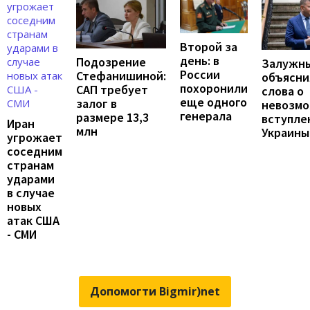
Второй за
день: в
Подозрение
Залужн
России
Стефанишиной:
объясни
похоронили
САП требует
слова о
еще одного
залог в
невозм
генерала
размере 13,3
вступле
Иран
млн
Украины
угрожает
соседним
странам
ударами
в случае
новых
атак США
- СМИ
Допомогти Bigmir)net