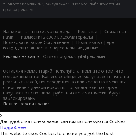
"Новости компаний", "Актуально", "Промо", публикуются на
правах рекламы.
Наши контакты и схема проезда
|
Редакция
|
Связаться с
нами
|
Разместить свои видеоматериалы
|
Пользовательское Соглашение
|
Политика в сфере
конфиденциальности и персональных данных
Реклама на сайте:
Отдел продаж digital рекламы
Оставляя комментарий, пожалуйста, помните о том, что
содержание и тон Вашего сообщения могут задеть чувства
реальных людей, непосредственно или косвенно имеющих
отношение к данной новости. Пользователи, которые
нарушают эти правила грубо или систематически, будут
заблокированы.
Полная версия правил
x
Для удобства пользования сайтом используются Cookies.
Подробнее...
This website uses Cookies to ensure you get the best