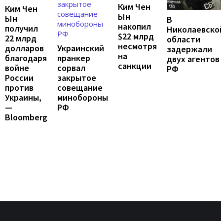
Ким Чен
Ким Чен
Ын
Ын
В
накопил
получил
Николаевско
$22 млрд
22 млрд
области
несмотря
Украинский
долларов
задержали
на
пранкер
благодаря
двух агентов
санкции
сорвал
войне
РФ
закрытое
России
совещание
против
минобороны
Украины,
РФ
—
Bloomberg