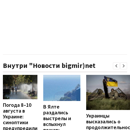
Внутри "Новости bigmir)net
Погода 8–10
В Ялте
августа в
раздались
Украинцы
Украине:
выстрелы и
высказались о
синоптики
вспыхнул
продолжительно
предупредили
пожар: