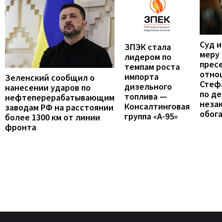
Суд 
ЗПЭК стала
меру
лидером по
прес
темпам роста
отно
импорта
Зеленский сообщил о
Стеф
дизельного
нанесении ударов по
по де
топлива —
нефтеперерабатывающим
неза
Консалтинговая
заводам РФ на расстоянии
обог
группа «А-95»
более 1300 км от линии
фронта