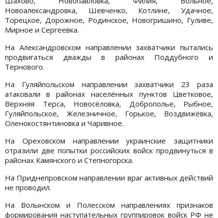
Шахово, Новопавловка, Филия, Вольное,
Новоалександровка, Шевченко, Котлине, Удачное,
Торецкое, Дорожное, Родинское, Новогришино, Гуливе,
Мирное и Сергеевка.
На Александровском направлении захватчики пытались
продвигаться дважды в районах Поддубного и
Тернового.
На Гуляйпольском направлении захватчики 23 раза
атаковали в районах населённых пунктов Цветковое,
Верхняя Терса, Новосёловка, Доброполье, Рыбное,
Гуляйпольское, Железничное, Горькое, Воздвижёвка,
Оленокостянтиновка и Чаривное.
На Ореховском направлении украинские защитники
отразили две попытки российских войск продвинуться в
районах Камянского и Степногорска.
На Приднепровском направлении враг активных действий
не проводил.
На Волынском и Полесском направлениях признаков
формирования наступательных группировок войск РФ не