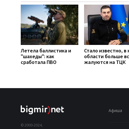
Летела баллистика и
Стало известно, в 
"шахеды": как
области больше в
сработала ПВО
жалуются на ТЦК
Афиша
© 2000-2024,