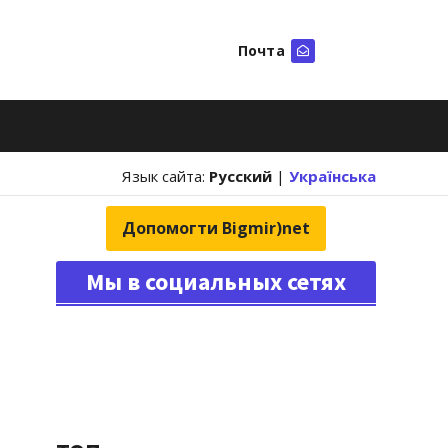
Почта
Искать
Язык сайта:
Русский
|
Українська
Допомогти Bigmir)net
Мы в социальных сетях