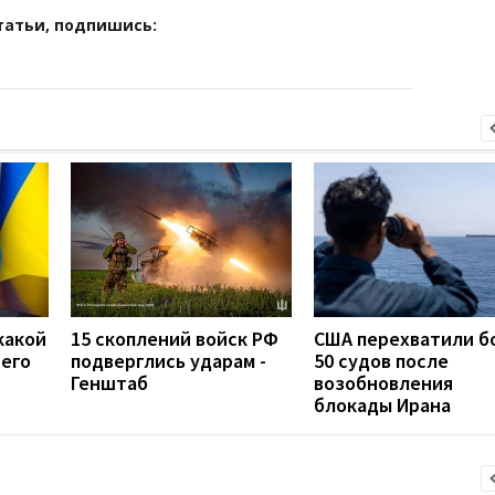
татьи, подпишись:
какой
15 скоплений войск РФ
США перехватили б
сего
подверглись ударам -
50 судов после
Генштаб
возобновления
блокады Ирана