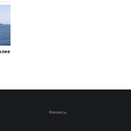
олее
Пентагон купит лазеры
Названы потери Рос
для борьбы с дронами
по состоянию на 8
$400 млн - СМИ
августа
Финансы