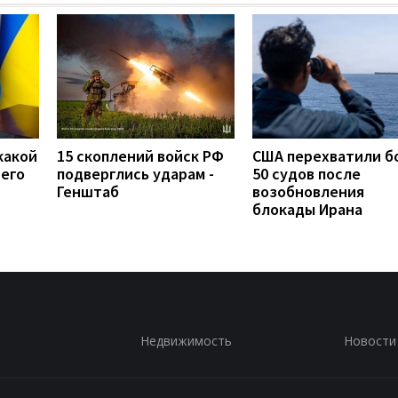
какой
15 скоплений войск РФ
США перехватили б
сего
подверглись ударам -
50 судов после
Генштаб
возобновления
блокады Ирана
Недвижимость
Новости