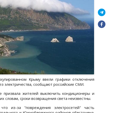
ккупированном Крыму ввели графики отключения
без электричества, сообщают российские СМИ.
же призвала жителей выключить кондиционеры и
 их словам, сроки возвращения света неизвестны.
что из-за "повреждения электросетей" часть
трального и Южнобережного районов обесточена.