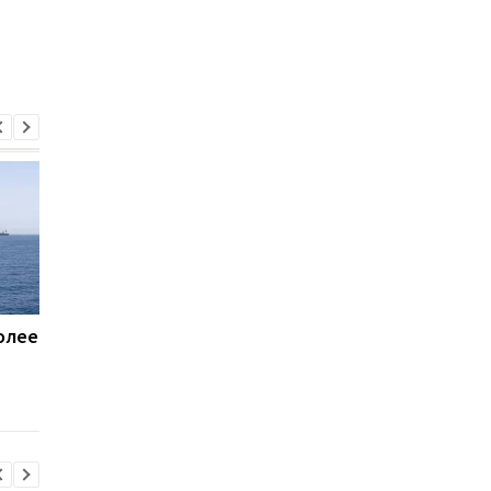
олее
Пентагон купит лазеры
Названы потери Рос
для борьбы с дронами
по состоянию на 8
$400 млн - СМИ
августа