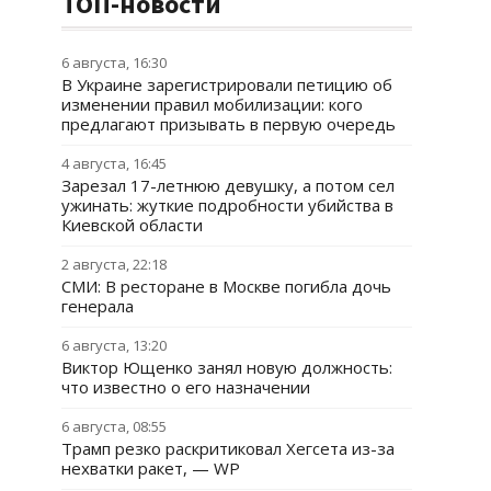
ТОП-новости
6 августа, 16:30
В Украине зарегистрировали петицию об
изменении правил мобилизации: кого
предлагают призывать в первую очередь
4 августа, 16:45
Зарезал 17-летнюю девушку, а потом сел
ужинать: жуткие подробности убийства в
Киевской области
2 августа, 22:18
СМИ: В ресторане в Москве погибла дочь
генерала
6 августа, 13:20
Виктор Ющенко занял новую должность:
что известно о его назначении
6 августа, 08:55
Трамп резко раскритиковал Хегсета из-за
нехватки ракет, — WP