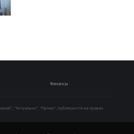
Во время боев на
В Киевской области
Курщине погибло более
произошло группово
70 российских
изнасилование 21-
срочников - росСМИ
летней девушки
Финансы
аний", "Актуально", "Промо", публикуются на правах