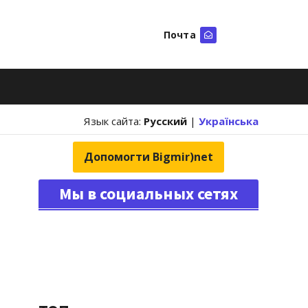
Почта
Искать
Язык сайта:
Русский
|
Українська
Допомогти Bigmir)net
Мы в социальных сетях