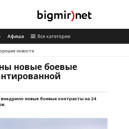
о
Афиша
Все категории
орошие новости
ены новые боевые
антированной
внедрило новые боевые контракты на 24
ов.