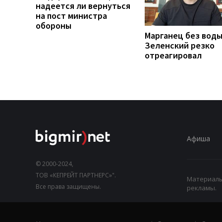
надеется ли вернуться
на пост министра
обороны
Марганец без воды
Зеленский резко
отреагировал
Афиша
© 2000-2024,
ТОВ «КЕПРЕЙТ ПАРТНЕРС»".
Материалы,
Все права защищены.
рекламы.