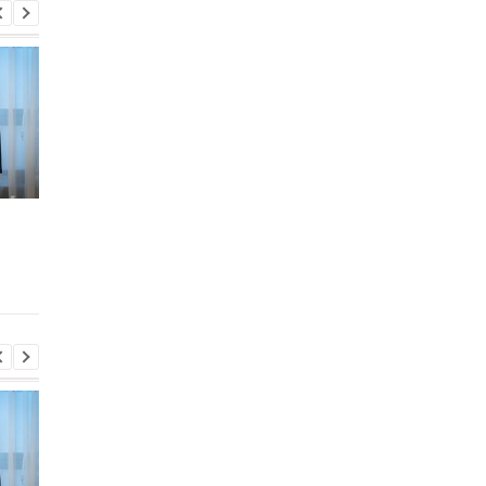
Во время боев на
В Киевской области
Курщине погибло более
произошло группово
70 российских
изнасилование 21-
срочников - росСМИ
летней девушки