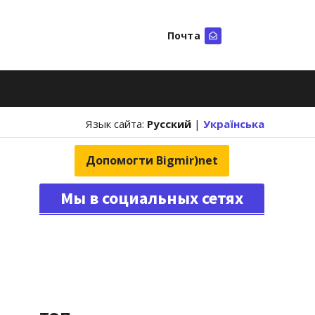
Почта
Искать
Язык сайта:
Русский
|
Українська
Допомогти Bigmir)net
Мы в социальных сетях