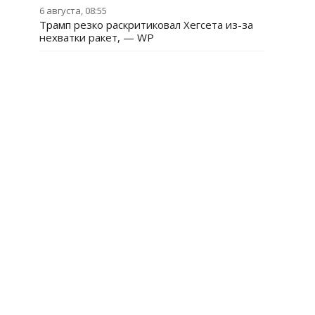
6 августа, 08:55
Трамп резко раскритиковал Хегсета из-за
нехватки ракет, — WP