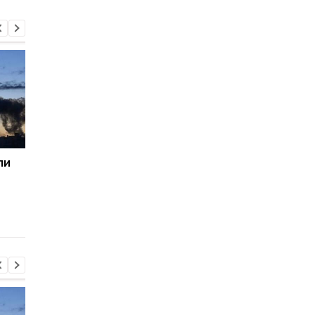
ли
Генштаб назвал потери
Пентагон призвал
россиян за сутки
оборонные компани
увеличить
производство
вооружений - СМИ