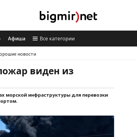
о
Афиша
Все категории
орошие новости
 пожар виден из
ах морской инфраструктуры для перевозки
портом.