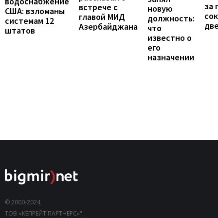
водоснабжение
за 
встрече с
новую
США: взломаны
сок
главой МИД
должность:
системам 12
две
Азербайджана
что
штатов
известно о
его
назначении
© 2000-2024,
ТОВ «КЕПРЕЙТ ПАРТНЕРС»".