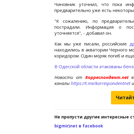
Чиновник уточнил, что пока ин
предварительно уже есть некоторы
"К сожалению, по предварител
пострадали. Информация о пос
уточняется", - добавил он.
Как мы уже писали, российские
д
находились в акватории Черного м
коридором. Один моряк погиб и еще
В Одесской области атакованы бенз
Новости от
Корреспондент.net
в
каналы
https://t.me/korrespondentnet
Читайт
Не пропусти другие интересные с
bigmir)net в facebook