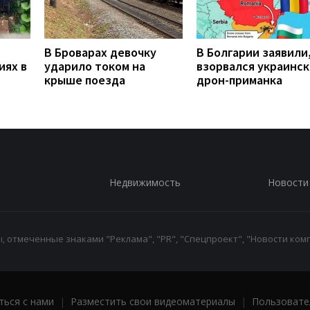
В Броварах девочку
В Болгарии заявили
иях в
ударило током на
взорвался украинс
крыше поезда
дрон-приманка
Недвижимость
Новости
 отмеченные знаками "Реклама", "PR", "Спецпроект", "Новости комп
ться с нами
|
Разместить свои видеоматериалы
|
Пользовате