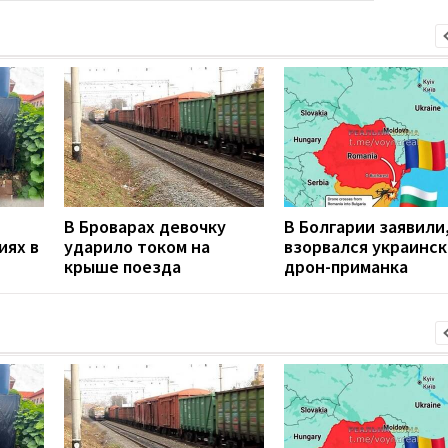
В Броварах девочку
В Болгарии заявили
иях в
ударило током на
взорвался украинс
крыше поезда
дрон-приманка