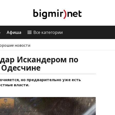
о
Афиша
Все категории
орошие новости
удар Искандером по
 Одесчине
чняется, но предварительно уже есть
стные власти.