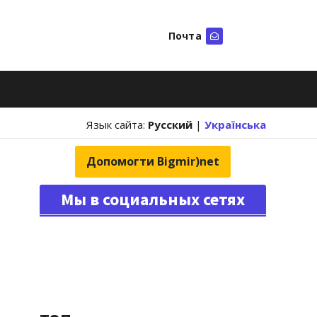
Почта
Искать
Язык сайта:
Русский
|
Українська
Допомогти Bigmir)net
Мы в социальных сетях