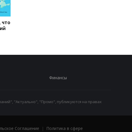
, что
Тайфун Дельфин
Зеленский встретил
кий
обрушился на Японию,
с премьер-министро
есть пострадавшие
Сербии
Финансы
аний", "Актуально", "Промо", публикуются на правах
льское Соглашение
|
Политика в сфере