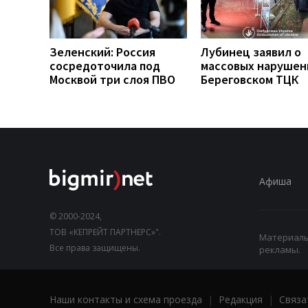
Зеленский: Россия
Лубинец заявил о
сосредоточила под
массовых нарушен
Москвой три слоя ПВО
Береговском ТЦК
Афиша
© 2000-2024,
ТОВ «КЕПРЕЙТ ПАРТНЕРС»".
Материалы,
Все права защищены.
рекламы.
Наши контакты и схема проезда
|
Редакция
|
Связа