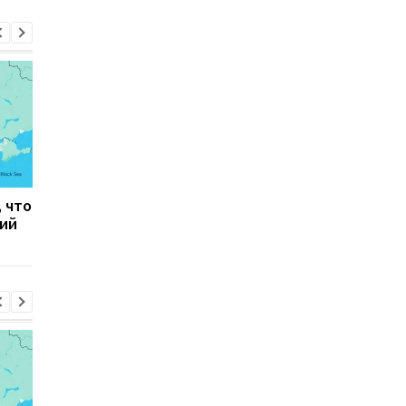
, что
Тайфун Дельфин
Зеленский встретил
кий
обрушился на Японию,
с премьер-министро
есть пострадавшие
Сербии