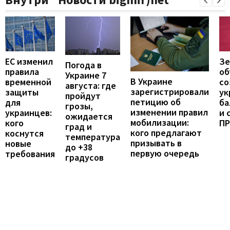
ЕС изменил
Зе
Погода в
правила
об
Украине 7
В Украине
временной
со
августа: где
зарегистрировали
защиты
ук
пройдут
петицию об
для
ба
грозы,
изменении правил
украинцев:
и 
ожидается
мобилизации:
кого
П
град и
кого предлагают
коснутся
температура
призывать в
новые
до +38
первую очередь
требования
градусов