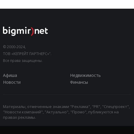
© 2000-2024,
ТОВ «КЕПРЕЙТ ПАРТНЕРС»".
Все права защищены.
Афиша
Недвижимость
Новости
Финансы
Материалы, отмеченные знаками "Реклама", "PR", "Спецпроект",
"Новости компаний", "Актуально", "Промо", публикуются на
правах рекламы.