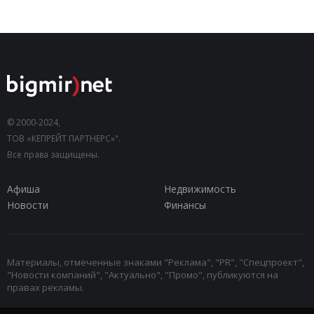
© 2000-2024,
ТОВ «КЕПРЕЙТ ПАРТНЕРС»".
Все права защищены.
Афиша
Недвижимость
Новости
Финансы
Материалы, отмеченные знаками "Реклама", "PR", "Спецпроект",
"Новости компаний", "Актуально", "Промо", публикуются на
правах рекламы.