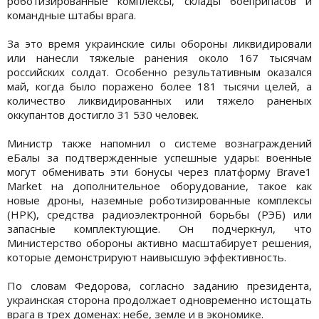
роботизированные комплексы, склады боеприпасов и
командные штабы врага.
За это время украинские силы обороны ликвидировали
или нанесли тяжелые ранения около 167 тысячам
российских солдат. Особенно результативным оказался
май, когда было поражено более 181 тысячи целей, а
количество ликвидированных или тяжело раненых
оккупантов достигло 31 530 человек.
Министр также напомнил о системе вознаграждений
еБалы за подтвержденные успешные удары: военные
могут обменивать эти бонусы через платформу Brave1
Market на дополнительное оборудование, такое как
новые дроны, наземные роботизированные комплексы
(НРК), средства радиоэлектронной борьбы (РЭБ) или
запасные комплектующие. Он подчеркнул, что
Министерство обороны активно масштабирует решения,
которые демонстрируют наивысшую эффективность.
По словам Федорова, согласно заданию президента,
украинская сторона продолжает одновременно истощать
врага в трех доменах: небе, земле и в экономике.