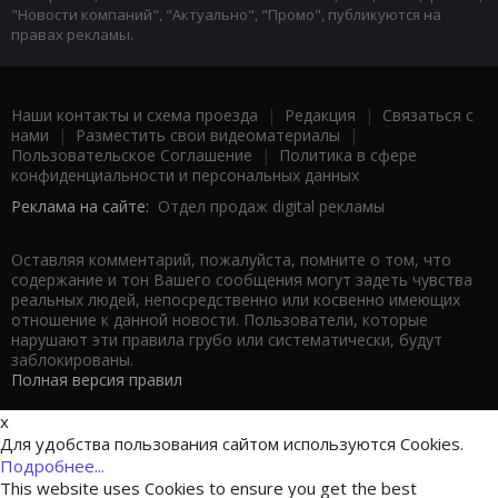
"Новости компаний", "Актуально", "Промо", публикуются на
правах рекламы.
Наши контакты и схема проезда
|
Редакция
|
Связаться с
нами
|
Разместить свои видеоматериалы
|
Пользовательское Соглашение
|
Политика в сфере
конфиденциальности и персональных данных
Реклама на сайте:
Отдел продаж digital рекламы
Оставляя комментарий, пожалуйста, помните о том, что
содержание и тон Вашего сообщения могут задеть чувства
реальных людей, непосредственно или косвенно имеющих
отношение к данной новости. Пользователи, которые
нарушают эти правила грубо или систематически, будут
заблокированы.
Полная версия правил
x
Для удобства пользования сайтом используются Cookies.
Подробнее...
This website uses Cookies to ensure you get the best