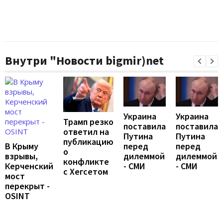
Внутри "Новости bigmir)net
Украина
Украина
Трамп резко
поставила
поставила
ответил на
Путина
Путина
публикацию
перед
перед
В Крыму
о
дилеммой
дилеммой
взрывы,
конфликте
- СМИ
- СМИ
Керченский
с Хегсетом
мост
перекрыт -
OSINT