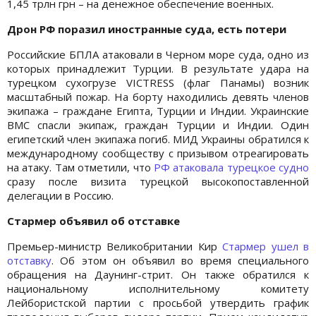
1,45 трлн грн – на денежное обеспечение военных.
Дрон РФ поразил иностранные суда, есть потери
Российские БПЛА атаковали в
Черном море
суда, одно из
которых принадлежит Турции. В результате удара на
турецком сухогрузе VICTRESS (флаг Панамы) возник
масштабный пожар. На борту находились девять членов
экипажа – граждане Египта, Турции и Индии. Украинские
ВМС спасли экипаж, граждан Турции и Индии. Один
египетский член экипажа погиб. МИД Украины обратился к
международному сообществу с призывом отреагировать
на атаку. Там отметили, что
РФ атаковала турецкое судно
сразу после визита турецкой высокопоставленной
делегации в Россию.
Стармер объявил об отставке
Премьер-министр Великобритании Кир
Стармер ушел в
отставку
. Об этом он объявил во время специального
обращения на Даунинг-стрит. Он также обратился к
национальному исполнительному комитету
Лейбористской партии с просьбой утвердить график