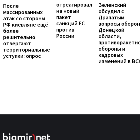
отреагировал
Зеленский
После
на новый
обсудил с
массированных
пакет
Драпатым
атак со стороны
санкций ЕС
вопросы оборо
РФ киевляне ещё
против
Донецкой
более
России
области,
решительно
противоракетн
отвергают
обороны и
территориальные
кадровых
уступки: опрос
изменений в ВС