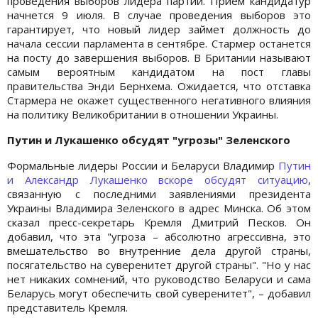
проведения выборов лидера партии. Прием кандидатур
начнется 9 июля. В случае проведения выборов это
гарантирует, что новый лидер займет должность до
начала сессии парламента в сентябре. Стармер останется
на посту до завершения выборов. В Британии называют
самым вероятным кандидатом на пост главы
правительства Энди Бернхема. Ожидается, что отставка
Стармера не окажет существенного негативного влияния
на политику Великобритании в отношении Украины.
Путин и Лукашенко обсудят "угрозы" Зеленского
Формальные лидеры России и Беларуси Владимир
Путин
и Александр Лукашенко вскоре обсудят ситуацию
,
связанную с последними заявлениями президента
Украины Владимира Зеленского в адрес Минска. Об этом
сказал пресс-секретарь Кремля Дмитрий Песков. Он
добавил, что эта "угроза – абсолютно агрессивна, это
вмешательство во внутренние дела другой страны,
посягательство на суверенитет другой страны". "Но у нас
нет никаких сомнений, что руководство Беларуси и сама
Беларусь могут обеспечить свой суверенитет", – добавил
представитель Кремля.