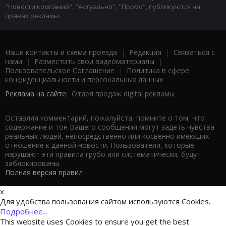
"Новости компаний", "Актуально", "Промо", публикуются на
правах рекламы.
Наши контакты и схема проезда
|
Редакция
|
Связаться с
нами
|
Разместить свои видеоматериалы
|
Пользовательское Соглашение
|
Политика в сфере
конфиденциальности и персональных данных
Реклама на сайте:
Отдел продаж digital рекламы
Оставляя комментарий, пожалуйста, помните о том, что
содержание и тон Вашего сообщения могут задеть чувства
реальных людей, непосредственно или косвенно имеющих
отношение к данной новости. Пользователи, которые
нарушают эти правила грубо или систематически, будут
заблокированы.
Полная версия правил
x
Для удобства пользования сайтом используются Cookies.
Подробнее...
This website uses Cookies to ensure you get the best