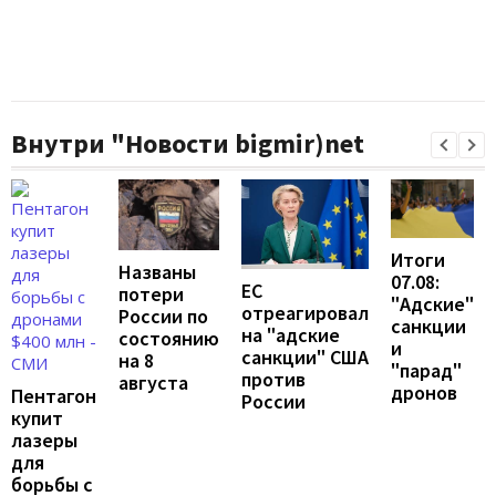
Внутри "Новости bigmir)net
Итоги
Названы
07.08:
ЕС
потери
"Адские"
отреагировал
России по
санкции
на "адские
состоянию
и
санкции" США
на 8
"парад"
против
августа
дронов
Пентагон
России
купит
лазеры
для
борьбы с