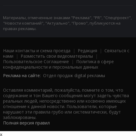
Материалы, отмеченные знаками "Реклама", "PR", "Спецпроект",
"Новости компаний", "Актуально", "Промо", публикуются на
правах рекламы.
Наши контакты и схема проезда
|
Редакция
|
Связаться с
нами
|
Разместить свои видеоматериалы
|
Пользовательское Соглашение
|
Политика в сфере
конфиденциальности и персональных данных
Реклама на сайте:
Отдел продаж digital рекламы
Оставляя комментарий, пожалуйста, помните о том, что
содержание и тон Вашего сообщения могут задеть чувства
реальных людей, непосредственно или косвенно имеющих
отношение к данной новости. Пользователи, которые
нарушают эти правила грубо или систематически, будут
заблокированы.
Полная версия правил
x