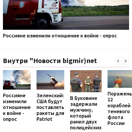
Россияне изменили отношение к войне - опрос
Внутри "Новости bigmir)net
Поражен
Россияне
Зеленский:
В Буковине
12
изменили
США будут
задержали
кораблей
отношение
поставлять
мужчину,
теневого
к войне -
ракеты для
который
флота
опрос
Patriot
ранил двух
России
полицейских