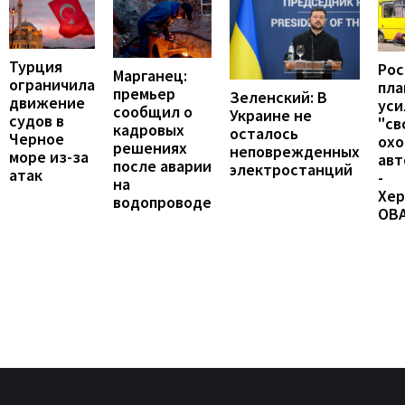
Турция
Рос
Марганец:
ограничила
пл
премьер
Зеленский: В
движение
уси
сообщил о
Украине не
судов в
"св
кадровых
осталось
Черное
охо
решениях
неповрежденных
море из-за
авт
после аварии
электростанций
атак
-
на
Хер
водопроводе
ОВ